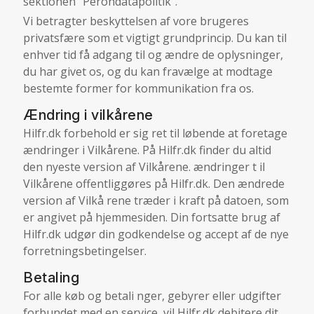
sektionen "Perondatapolitik".
Vi betragter beskyttelsen af vore brugeres
privatsfære som et vigtigt grundprincip. Du kan til
enhver tid få adgang til og ændre de oplysninger,
du har givet os, og du kan fravælge at modtage
bestemte former for kommunikation fra os.
Ændring i vilkårene
Hilfr.dk forbehold er sig ret til løbende at foretage
ændringer i Vilkårene. På Hilfr.dk finder du altid
den nyeste version af Vilkårene. ændringer t il
Vilkårene offentliggøres på Hilfr.dk. Den ændrede
version af Vilkå rene træder i kraft på datoen, som
er angivet på hjemmesiden. Din fortsatte brug af
Hilfr.dk udgør din godkendelse og accept af de nye
forretningsbetingelser.
Betaling
For alle køb og betali nger, gebyrer eller udgifter
forbundet med en service, vil Hilfr.dk debitere dit