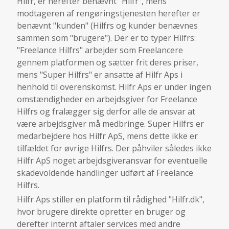
Hilfr, er herefter benævnt "Hilfr", mens
modtageren af rengøringstjenesten herefter er
benævnt "kunden" (Hilfrs og kunder benævnes
sammen som "brugere"). Der er to typer Hilfrs:
"Freelance Hilfrs" arbejder som Freelancere
gennem platformen og sætter frit deres priser,
mens "Super Hilfrs" er ansatte af Hilfr Aps i
henhold til overenskomst. Hilfr Aps er under ingen
omstændigheder en arbejdsgiver for Freelance
Hilfrs og fralægger sig derfor alle de ansvar at
være arbejdsgiver må medbringe. Super Hilfrs er
medarbejdere hos Hilfr ApS, mens dette ikke er
tilfældet for øvrige Hilfrs. Der påhviler således ikke
Hilfr ApS noget arbejdsgiveransvar for eventuelle
skadevoldende handlinger udført af Freelance
Hilfrs.
Hilfr Aps stiller en platform til rådighed "Hilfr.dk",
hvor brugere direkte opretter en bruger og
derefter internt aftaler services med andre