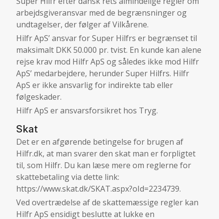
Super Hilfr efter dansk rets almindelige regler om
arbejdsgiveransvar med de begrænsninger og
undtagelser, der følger af Vilkårene.
Hilfr ApS’ ansvar for Super Hilfrs er begrænset til
maksimalt DKK 50.000 pr. tvist. En kunde kan alene
rejse krav mod Hilfr ApS og således ikke mod Hilfr
ApS’ medarbejdere, herunder Super Hilfrs. Hilfr
ApS er ikke ansvarlig for indirekte tab eller
følgeskader.
Hilfr ApS er ansvarsforsikret hos Tryg.
Skat
Det er en afgørende betingelse for brugen af
Hilfr.dk, at man svarer den skat man er forpligtet
til, som Hilfr. Du kan læse mere om reglerne for
skattebetaling via dette link:
https://www.skat.dk/SKAT.aspx?oId=2234739
.
Ved overtrædelse af de skattemæssige regler kan
Hilfr ApS ensidigt beslutte at lukke en