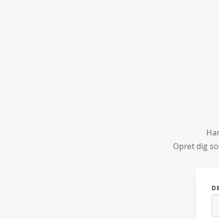
Har
Opret dig s
D