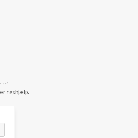
ere?
øringshjælp.