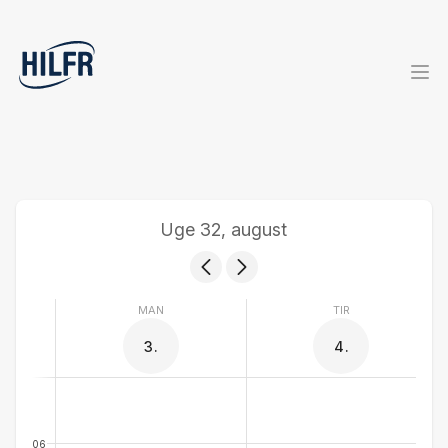
Uge 32, august
MAN
TIR
3.
4.
06