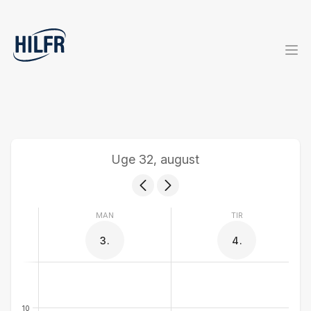
Uge 32, august
MAN
TIR
3.
4.
10