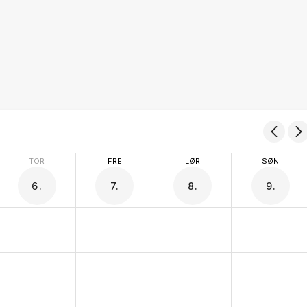
TOR
FRE
LØR
SØN
6.
7.
8.
9.