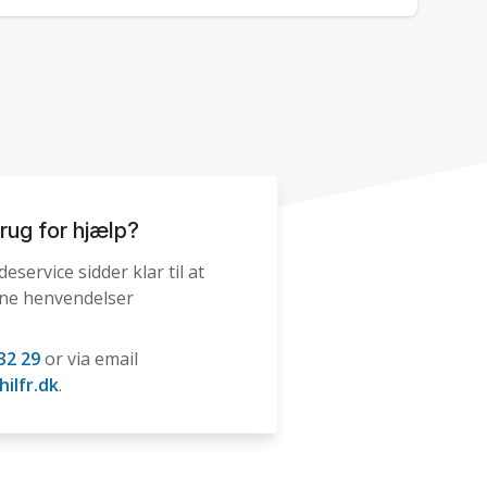
rug for hjælp?
eservice sidder klar til at
ine henvendelser
32 29
or via email
ilfr.dk
.