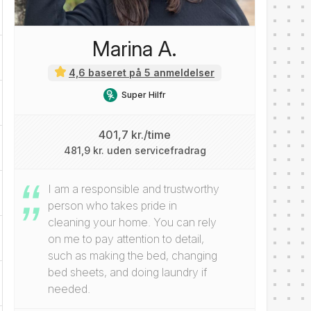
Marina A.
4,6 baseret på 5 anmeldelser
Super Hilfr
401,7 kr./time
481,9 kr. uden servicefradrag
I am a responsible and trustworthy
person who takes pride in
cleaning your home. You can rely
on me to pay attention to detail,
such as making the bed, changing
bed sheets, and doing laundry if
needed.