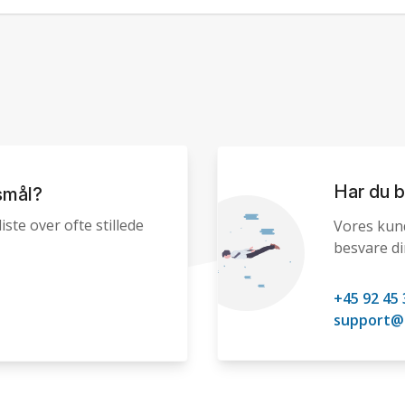
Har du b
smål?
iste over ofte stillede
Vores kund
besvare d
+45 92 45 
support@h