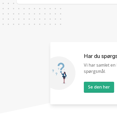
Har du spørg
Vi har samlet en l
spørgsmål.
Se den her